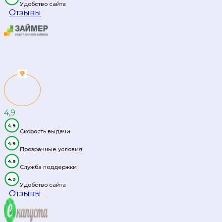
Удобство сайта
Отзывы
Займер
4,9
2
место
4.9
Скорость выдачи
4.9
Прозрачные условия
4.9
Служба поддержки
4.9
Удобство сайта
Отзывы