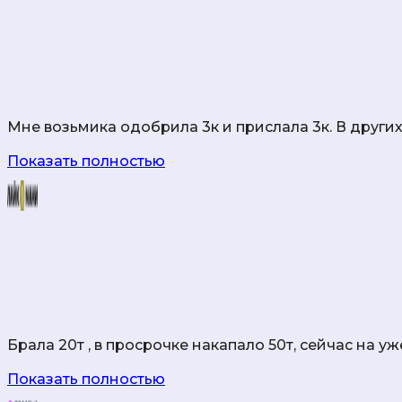
Возьмика
5
из 5
Ольга
Мне возьмика одобрила 3к и прислала 3к. В други
Показать полностью
Лайк Мани
1
из 5
Ирина
Брала 20т , в просрочке накапало 50т, сейчас на уж
Показать полностью