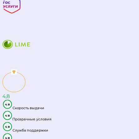
ТОП российских МФО по мнению за
Лайм Займ
4,8
1
место
4.8
Скорость выдачи
4.8
Прозрачные условия
4.8
Служба поддержки
4.8