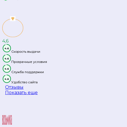
еКапуста
4,6
3
место
4.6
Скорость выдачи
4.6
Прозрачные условия
4.6
Служба поддержки
4.6
Удобство сайта
Отзывы
Показать еще
Последние отзывы на портале